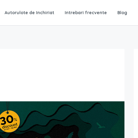
Autorulote de Inchiriat
Intrebari frecvente
Blog
RECOMANDAT
Autorulota Camper Van 2+2
2
1
4