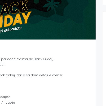
u perioada extinsa de Black Friday.
021.
 friday, dar o sa dam detaliile ofertei:
 noapte
R / noapte