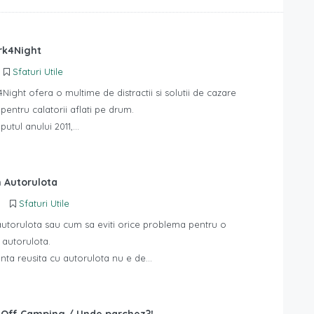
ark4Night
Sfaturi Utile
4Night ofera o multime de distractii si solutii de cazare
pentru calatorii aflati pe drum.
putul anului 2011,…
n Autorulota
Sfaturi Utile
autorulota sau cum sa eviti orice problema pentru o
 autorulota.
nta reusita cu autorulota nu e de…
 Off Camping / Unde parchez?!