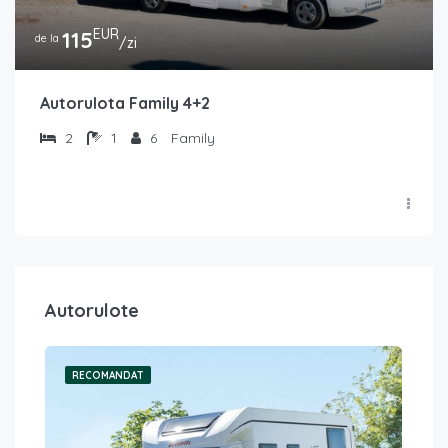
EUR
115
de la
/zi
Autorulota Family 4+2
2
1
6
Family
Autorulote
RECOMANDAT
RE