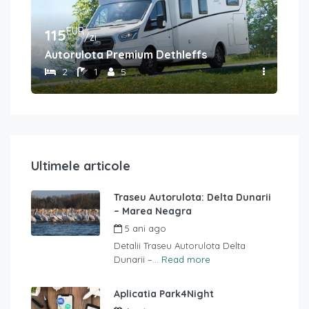
EUR
115
11
/zi
Autorulota Premium Dethleffs
Aut
2
1
5
Ultimele articole
Traseu Autorulota: Delta Dunarii
– Marea Neagra
5 ani ago
Detalii Traseu Autorulota Delta
Dunarii –...
Read more
Aplicatia Park4Night